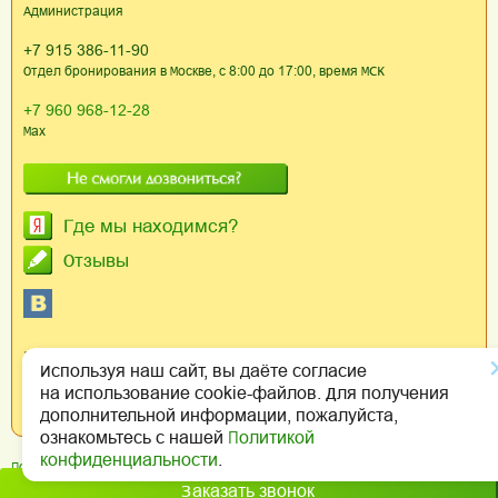
Администрация
+7 915 386-11-90
Отдел бронирования в Москве, с 8:00 до 17:00, время МСК
+7 960 968-12-28
Max
Где мы находимся?
Отзывы
Информация об объекте
Используя наш сайт, вы даёте согласие
на использование cookie-файлов. Для получения
Номер реестровой записи Федеральной службы
дополнительной информации, пожалуйста,
по аккредитации: С042026023518
ознакомьтесь с нашей
Политикой
конфиденциальности
.
Политика обработки персональных данных
Заказать звонок